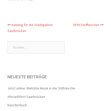
Katalog für die Stadtgalerie
DFHI Stofftaschen
Beitrags-
Saarbrücken
Navigation
Suche
nach:
NEUESTE BEITRÄGE
Jetzt online: WebSite Musik in der Stiftskirche
Altstadtfest Saarbrücken
Künstlerbuch